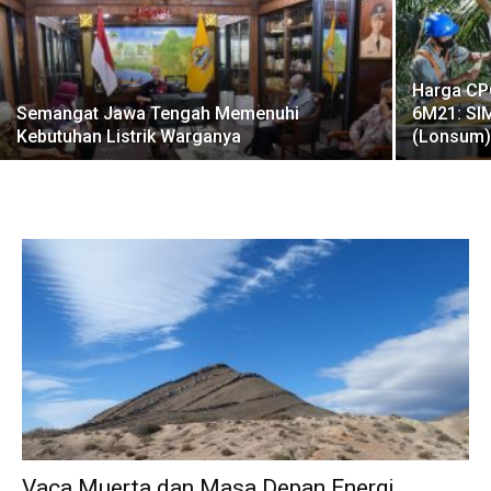
Harga CPO
Semangat Jawa Tengah Memenuhi
6M21: SIM
Kebutuhan Listrik Warganya
(Lonsum
Vaca Muerta dan Masa Depan Energi