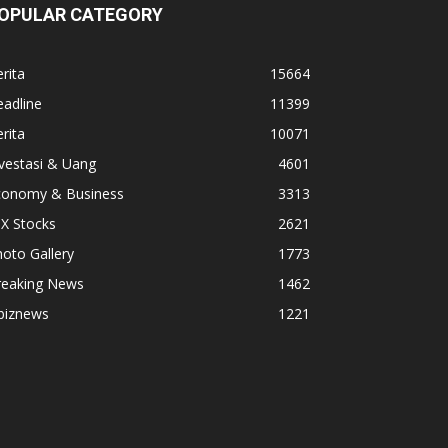
OPULAR CATEGORY
rita
15664
adline
11399
rita
10071
vestasi & Uang
4601
conomy & Business
3313
X Stocks
2621
oto Gallery
1773
reaking News
1462
biznews
1221