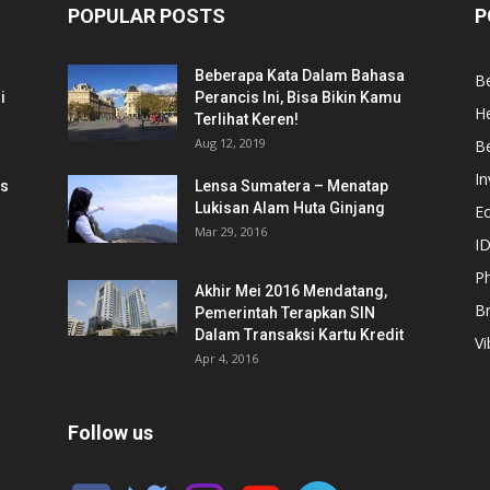
POPULAR POSTS
P
Beberapa Kata Dalam Bahasa
Be
i
Perancis Ini, Bisa Bikin Kamu
He
Terlihat Keren!
Aug 12, 2019
Be
In
is
Lensa Sumatera – Menatap
Lukisan Alam Huta Ginjang
E
Mar 29, 2016
ID
Ph
Akhir Mei 2016 Mendatang,
B
Pemerintah Terapkan SIN
Dalam Transaksi Kartu Kredit
Vi
Apr 4, 2016
Follow us