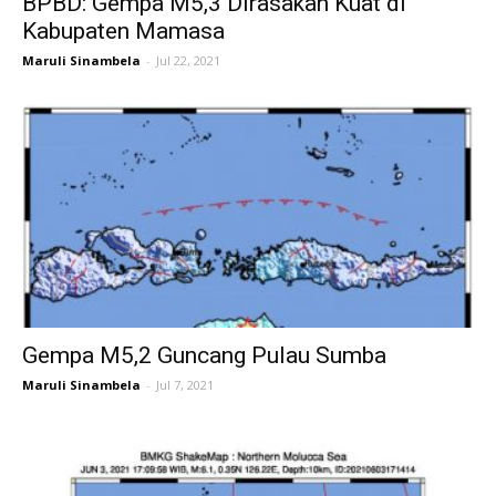
BPBD: Gempa M5,3 Dirasakan Kuat di
Kabupaten Mamasa
Maruli Sinambela
-
Jul 22, 2021
Gempa M5,2 Guncang Pulau Sumba
Maruli Sinambela
-
Jul 7, 2021