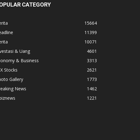
OPULAR CATEGORY
rita
15664
adline
11399
rita
10071
vestasi & Uang
4601
conomy & Business
3313
X Stocks
2621
oto Gallery
1773
reaking News
1462
biznews
1221