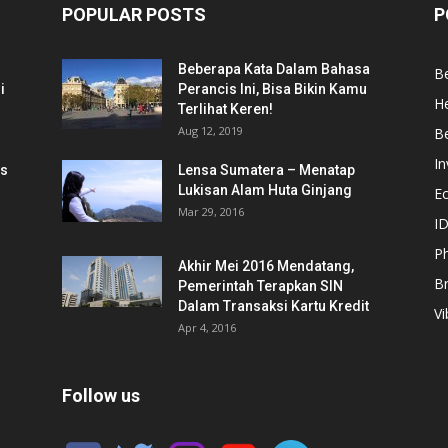
POPULAR POSTS
P
Beberapa Kata Dalam Bahasa
Be
i
Perancis Ini, Bisa Bikin Kamu
He
Terlihat Keren!
Aug 12, 2019
Be
In
is
Lensa Sumatera – Menatap
Lukisan Alam Huta Ginjang
E
Mar 29, 2016
ID
Ph
Akhir Mei 2016 Mendatang,
B
Pemerintah Terapkan SIN
Dalam Transaksi Kartu Kredit
Vi
Apr 4, 2016
Follow us