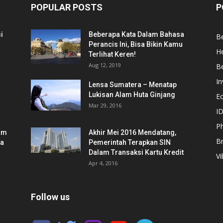
POPULAR POSTS
P
i
Beberapa Kata Dalam Bahasa
Be
Perancis Ini, Bisa Bikin Kamu
He
Terlihat Keren!
Aug 12, 2019
Be
In
Lensa Sumatera – Menatap
Lukisan Alam Huta Ginjang
E
Mar 29, 2016
ID
Ph
am
Akhir Mei 2016 Mendatang,
B
ia
Pemerintah Terapkan SIN
Dalam Transaksi Kartu Kredit
Vi
Apr 4, 2016
Follow us