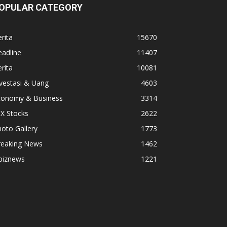
OPULAR CATEGORY
rita
15670
adline
11407
rita
10081
vestasi & Uang
4603
conomy & Business
3314
X Stocks
2622
oto Gallery
1773
reaking News
1462
biznews
1221