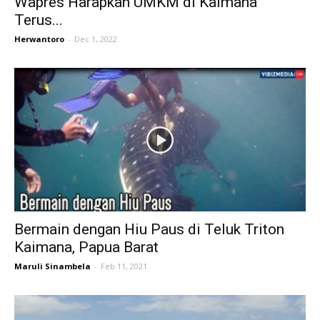
Wapres Harapkan UMKM di Kaimana
Terus...
Herwantoro
-
Dec 1, 2022
Bermain dengan Hiu Paus di Teluk Triton
Kaimana, Papua Barat
Maruli Sinambela
-
Feb 11, 2021