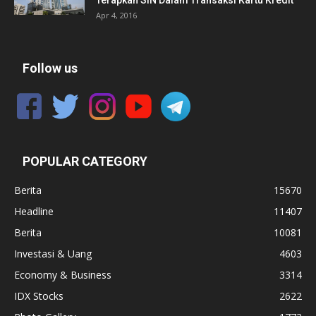
Terapkan SIN Dalam Transaksi Kartu Kredit
Apr 4, 2016
Follow us
POPULAR CATEGORY
Berita
15670
Headline
11407
Berita
10081
Investasi & Uang
4603
Economy & Business
3314
IDX Stocks
2622