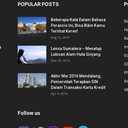
POPULAR POSTS
P
Beberapa Kata Dalam Bahasa
Be
Perancis Ini, Bisa Bikin Kamu
He
Terlihat Keren!
Aug 12, 2019
Be
In
a
Lensa Sumatera – Menatap
Lukisan Alam Huta Ginjang
E
Mar 29, 2016
ID
Ph
Akhir Mei 2016 Mendatang,
B
Pemerintah Terapkan SIN
Dalam Transaksi Kartu Kredit
Vi
Apr 4, 2016
Follow us