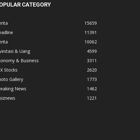
OPULAR CATEGORY
rita
15659
adline
11391
rita
10062
vestasi & Uang
4599
conomy & Business
3311
X Stocks
2620
oto Gallery
1773
reaking News
1462
biznews
1221