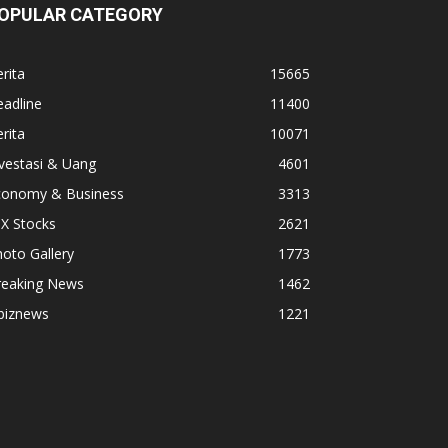
OPULAR CATEGORY
rita
15665
adline
11400
rita
10071
vestasi & Uang
4601
conomy & Business
3313
X Stocks
2621
oto Gallery
1773
reaking News
1462
biznews
1221