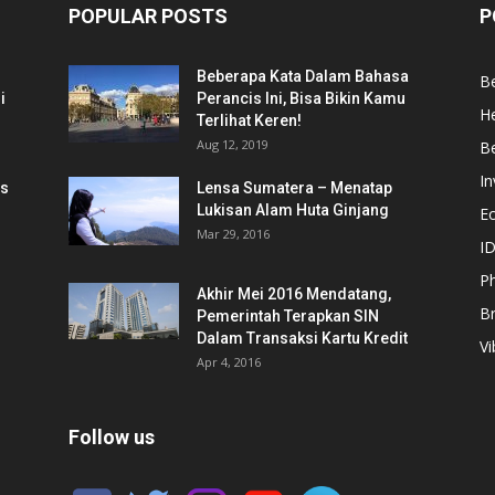
POPULAR POSTS
P
Beberapa Kata Dalam Bahasa
Be
i
Perancis Ini, Bisa Bikin Kamu
He
Terlihat Keren!
Aug 12, 2019
Be
In
is
Lensa Sumatera – Menatap
Lukisan Alam Huta Ginjang
E
Mar 29, 2016
ID
Ph
Akhir Mei 2016 Mendatang,
B
Pemerintah Terapkan SIN
Dalam Transaksi Kartu Kredit
Vi
Apr 4, 2016
Follow us