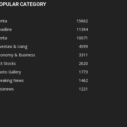
OPULAR CATEGORY
rita
15662
adline
11394
rita
10071
vestasi & Uang
4599
conomy & Business
3311
X Stocks
2620
oto Gallery
1773
reaking News
1462
biznews
1221