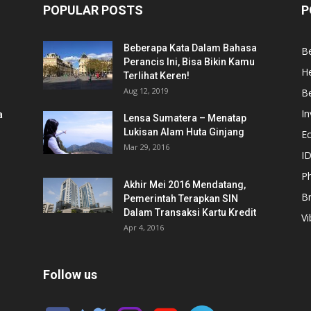
POPULAR POSTS
P
Beberapa Kata Dalam Bahasa
Be
Perancis Ini, Bisa Bikin Kamu
He
Terlihat Keren!
Aug 12, 2019
Be
In
a
Lensa Sumatera – Menatap
Lukisan Alam Huta Ginjang
E
Mar 29, 2016
ID
Ph
Akhir Mei 2016 Mendatang,
B
Pemerintah Terapkan SIN
Dalam Transaksi Kartu Kredit
Vi
Apr 4, 2016
Follow us