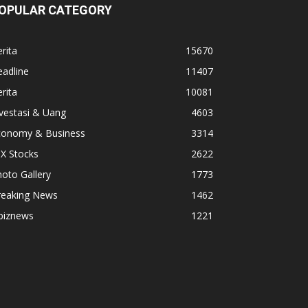
OPULAR CATEGORY
rita
15670
adline
11407
rita
10081
vestasi & Uang
4603
conomy & Business
3314
X Stocks
2622
oto Gallery
1773
reaking News
1462
biznews
1221