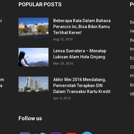
POPULAR POSTS
P
i
Beberapa Kata Dalam Bahasa
Be
Perancis Ini, Bisa Bikin Kamu
He
Terlihat Keren!
Aug 12, 2019
Be
In
Lensa Sumatera – Menatap
Lukisan Alam Huta Ginjang
E
Mar 29, 2016
ID
Ph
am
Akhir Mei 2016 Mendatang,
B
ia
Pemerintah Terapkan SIN
Dalam Transaksi Kartu Kredit
Vi
Apr 4, 2016
Follow us