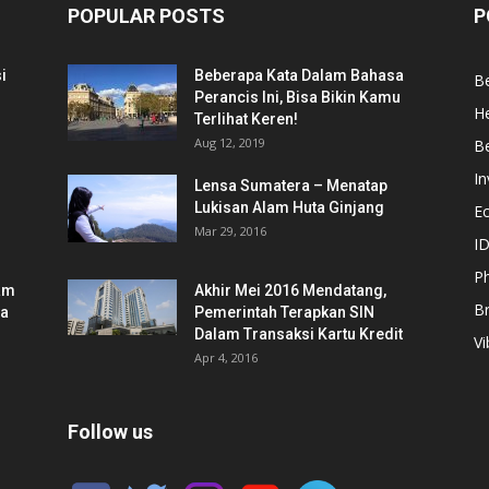
POPULAR POSTS
P
i
Beberapa Kata Dalam Bahasa
Be
Perancis Ini, Bisa Bikin Kamu
He
Terlihat Keren!
Aug 12, 2019
Be
In
Lensa Sumatera – Menatap
Lukisan Alam Huta Ginjang
E
Mar 29, 2016
ID
Ph
am
Akhir Mei 2016 Mendatang,
B
ia
Pemerintah Terapkan SIN
Dalam Transaksi Kartu Kredit
Vi
Apr 4, 2016
Follow us