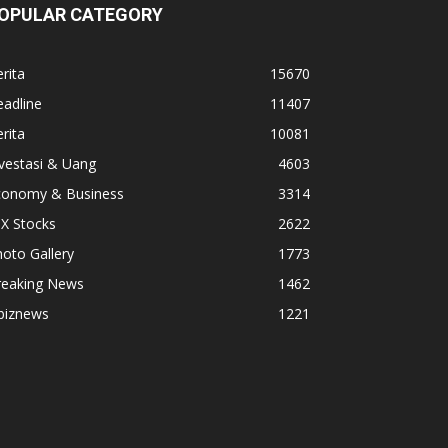
OPULAR CATEGORY
rita
15670
adline
11407
rita
10081
vestasi & Uang
4603
conomy & Business
3314
X Stocks
2622
oto Gallery
1773
reaking News
1462
biznews
1221