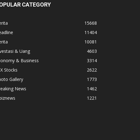
OPULAR CATEGORY
rita
15668
adline
11404
rita
10081
vestasi & Uang
4603
conomy & Business
3314
X Stocks
2622
oto Gallery
1773
reaking News
1462
biznews
1221