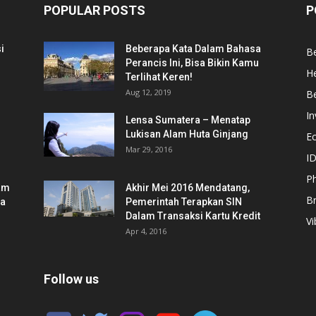
POPULAR POSTS
P
i
Beberapa Kata Dalam Bahasa
Be
Perancis Ini, Bisa Bikin Kamu
He
Terlihat Keren!
Aug 12, 2019
Be
In
Lensa Sumatera – Menatap
Lukisan Alam Huta Ginjang
E
Mar 29, 2016
ID
Ph
am
Akhir Mei 2016 Mendatang,
B
ia
Pemerintah Terapkan SIN
Dalam Transaksi Kartu Kredit
Vi
Apr 4, 2016
Follow us