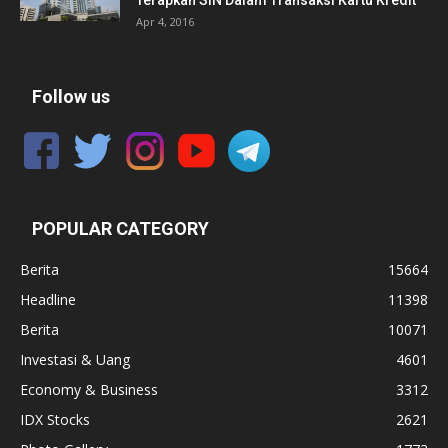
Terapkan SIN Dalam Transaksi Kartu Kredit
Apr 4, 2016
Follow us
POPULAR CATEGORY
Berita
15664
Headline
11398
Berita
10071
Investasi & Uang
4601
Economy & Business
3312
IDX Stocks
2621