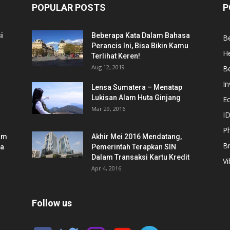
POPULAR POSTS
P
i
Beberapa Kata Dalam Bahasa
Be
Perancis Ini, Bisa Bikin Kamu
He
Terlihat Keren!
Aug 12, 2019
Be
In
Lensa Sumatera – Menatap
Lukisan Alam Huta Ginjang
E
Mar 29, 2016
ID
Ph
am
Akhir Mei 2016 Mendatang,
B
ia
Pemerintah Terapkan SIN
Dalam Transaksi Kartu Kredit
Vi
Apr 4, 2016
Follow us