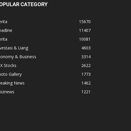
OPULAR CATEGORY
rita
15670
adline
11407
rita
10081
vestasi & Uang
4603
conomy & Business
3314
X Stocks
2622
oto Gallery
1773
reaking News
1462
biznews
1221