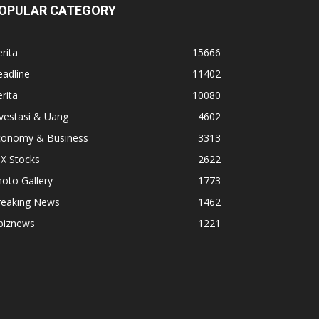
OPULAR CATEGORY
rita
15666
adline
11402
rita
10080
vestasi & Uang
4602
conomy & Business
3313
X Stocks
2622
oto Gallery
1773
reaking News
1462
biznews
1221