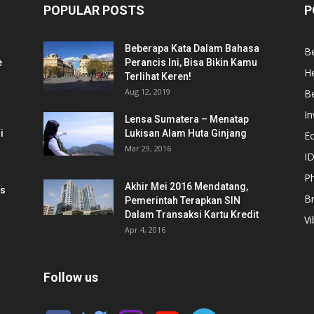
POPULAR POSTS
P
Beberapa Kata Dalam Bahasa
Be
e
Perancis Ini, Bisa Bikin Kamu
He
Terlihat Keren!
Aug 12, 2019
Be
In
Lensa Sumatera – Menatap
i
Lukisan Alam Huta Ginjang
E
Mar 29, 2016
ID
Ph
Akhir Mei 2016 Mendatang,
is
B
Pemerintah Terapkan SIN
Dalam Transaksi Kartu Kredit
Vi
Apr 4, 2016
Follow us