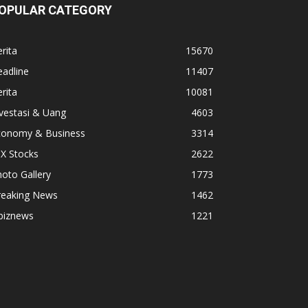
OPULAR CATEGORY
rita
15670
adline
11407
rita
10081
vestasi & Uang
4603
conomy & Business
3314
X Stocks
2622
oto Gallery
1773
reaking News
1462
biznews
1221