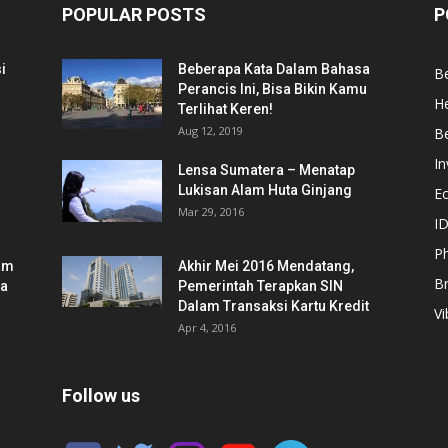
POPULAR POSTS
P
i
Beberapa Kata Dalam Bahasa
Be
Perancis Ini, Bisa Bikin Kamu
He
Terlihat Keren!
Aug 12, 2019
Be
In
Lensa Sumatera – Menatap
Lukisan Alam Huta Ginjang
E
Mar 29, 2016
ID
Ph
am
Akhir Mei 2016 Mendatang,
B
ia
Pemerintah Terapkan SIN
Dalam Transaksi Kartu Kredit
Vi
Apr 4, 2016
Follow us