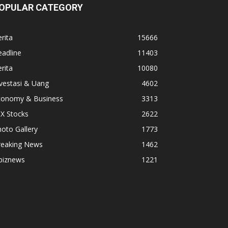
OPULAR CATEGORY
rita
15666
adline
11403
rita
10080
vestasi & Uang
4602
conomy & Business
3313
X Stocks
2622
oto Gallery
1773
reaking News
1462
biznews
1221