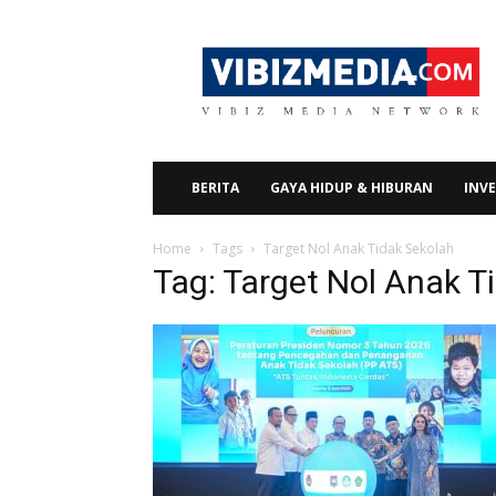
Vibizmedia.com
BERITA
GAYA HIDUP & HIBURAN
INVE
Home
Tags
Target Nol Anak Tidak Sekolah
Tag: Target Nol Anak T