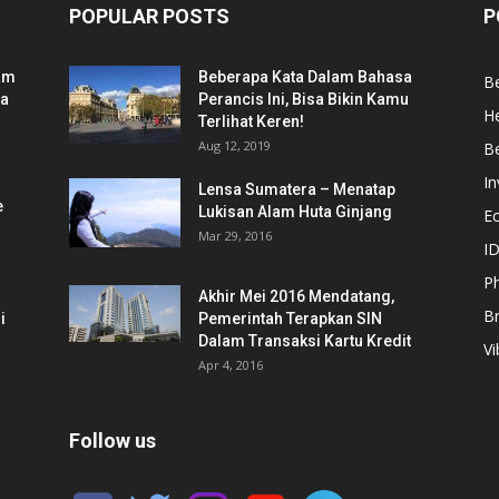
POPULAR POSTS
P
am
Beberapa Kata Dalam Bahasa
Be
ia
Perancis Ini, Bisa Bikin Kamu
He
Terlihat Keren!
Aug 12, 2019
Be
In
Lensa Sumatera – Menatap
e
Lukisan Alam Huta Ginjang
E
Mar 29, 2016
ID
Ph
Akhir Mei 2016 Mendatang,
B
i
Pemerintah Terapkan SIN
Dalam Transaksi Kartu Kredit
Vi
Apr 4, 2016
Follow us