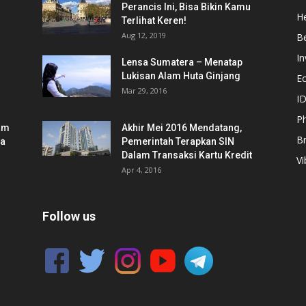
Perancis Ini, Bisa Bikin Kamu
He
Terlihat Keren!
Aug 12, 2019
Be
In
Lensa Sumatera – Menatap
Lukisan Alam Huta Ginjang
E
Mar 29, 2016
ID
Ph
am
Akhir Mei 2016 Mendatang,
B
ia
Pemerintah Terapkan SIN
Dalam Transaksi Kartu Kredit
Vi
Apr 4, 2016
Follow us