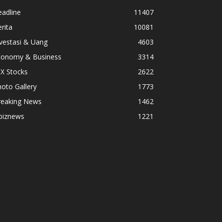
adline
11407
rita
10081
vestasi & Uang
4603
conomy & Business
3314
X Stocks
2622
oto Gallery
1773
reaking News
1462
biznews
1221