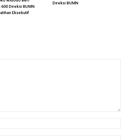
oko Widodo Beri
Direksi BUMN
 600 Direksi BUMN
atihan Eksekutif