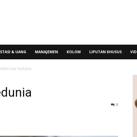
STASI & UANG
MANAJEMEN
KOLOM
LIPUTAN KHUSUS
VI
 Alam Liar Sedunia
edunia
0