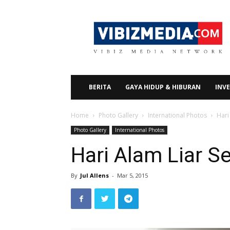
Vibizmedia.com
BERITA
GAYA HIDUP & HIBURAN
INVE
Home
Photo Gallery
International Photos
Hari
Photo Gallery
International Photos
Hari Alam Liar S
By
Jul Allens
-
Mar 5, 2015