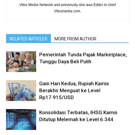
Vibiz Media Network and previously she was Editor in chief
Vibizmedia.com.
RELATED ARTICLES
MORE FROM AUTHOR
Pemerintah Tunda Pajak Marketplace,
Tunggu Daya Beli Pulih
Gain Hari Kedua, Rupiah Kamis
Berakhir Menguat ke Level
Rp17.915/USD
Konsolidasi Terbatas, IHSG Kamis
Ditutup Melemah ke Level 6.344