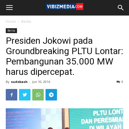
Home
Berita
Berita
Presiden Jokowi pada
Groundbreaking PLTU Lontar:
Pembangunan 35.000 MW
harus dipercepat.
By
sudobash
-
Jun 10, 2016
0