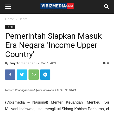
Home
Berita
Berita
Pemerintah Siapkan Masuk
Era Negara ‘Income Upper
Country’
By
Emy Trimahanani
-
Mar 6, 2019
0
Menteri Keuangan Sri Mulyani Indrawati. FOTO: SETKAB
(Vibizmedia – Nasional) Menteri Keuangan (Menkeu) Sri
Mulyani Indrawati, usai mengikuti Sidang Kabinet Paripurna, di