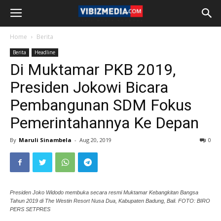
Home
Berita
Berita
Headline
Di Muktamar PKB 2019,
Presiden Jokowi Bicara
Pembangunan SDM Fokus
Pemerintahannya Ke Depan
By
Maruli Sinambela
-
Aug 20, 2019
0
Presiden Joko Widodo membuka secara resmi Muktamar Kebangkitan Bangsa
Tahun 2019 di The Westin Resort Nusa Dua, Kabupaten Badung, Bali. FOTO: BIRO
PERS SETPRES