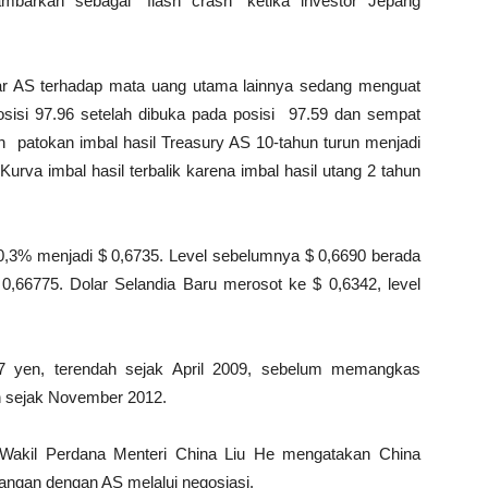
barkan sebagai “flash crash” ketika investor Jepang
ar AS terhadap mata uang utama lainnya sedang menguat
sisi 97.96 setelah dibuka pada posisi 97.59 dan sempat
patokan imbal hasil Treasury AS 10-tahun turun menjadi
Kurva imbal hasil terbalik karena imbal hasil utang 2 tahun
run 0,3% menjadi $ 0,6735. Level sebelumnya $ 0,6690 berada
 0,66775. Dolar Selandia Baru merosot ke $ 0,6342, level
97 yen, terendah sejak April 2009, sebelum memangkas
dah sejak November 2012.
 Wakil Perdana Menteri China Liu He mengatakan China
angan dengan AS melalui negosiasi.