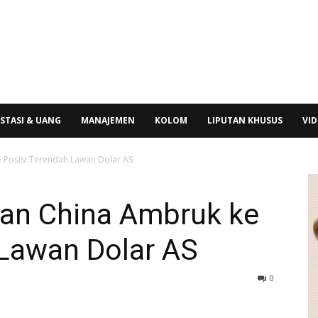
STASI & UANG
MANAJEMEN
KOLOM
LIPUTAN KHUSUS
VI
e Posisi Terendah Lawan Dolar AS
uan China Ambruk ke
 Lawan Dolar AS
0