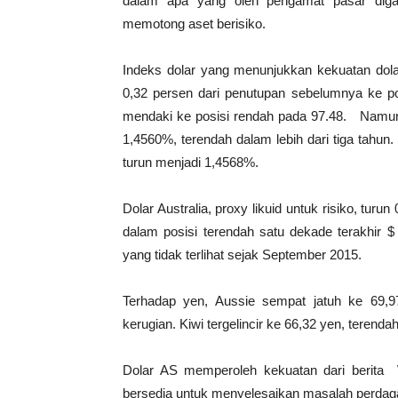
dalam apa yang oleh pengamat pasar digam
memotong aset berisiko.
Indeks dolar yang menunjukkan kekuatan dol
0,32 persen dari penutupan sebelumnya ke po
mendaki ke posisi rendah pada 97.48. Namun 
1,4560%, terendah dalam lebih dari tiga tahun. 
turun menjadi 1,4568%.
Dolar Australia, proxy likuid untuk risiko, tu
dalam posisi terendah satu dekade terakhir $
yang tidak terlihat sejak September 2015.
Terhadap yen, Aussie sempat jatuh ke 69,
kerugian. Kiwi tergelincir ke 66,32 yen, teren
Dolar AS memperoleh kekuatan dari berita
bersedia untuk menyelesaikan masalah perdag