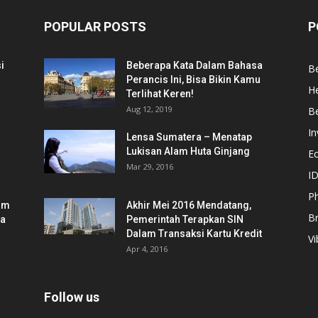
POPULAR POSTS
P
i
Beberapa Kata Dalam Bahasa
Be
Perancis Ini, Bisa Bikin Kamu
He
Terlihat Keren!
Aug 12, 2019
Be
In
Lensa Sumatera – Menatap
Lukisan Alam Huta Ginjang
E
Mar 29, 2016
ID
Ph
am
Akhir Mei 2016 Mendatang,
B
ia
Pemerintah Terapkan SIN
Dalam Transaksi Kartu Kredit
Vi
Apr 4, 2016
Follow us