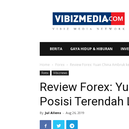
Vibizmedia.com
BERITA
GAYA HIDUP & HIBURAN
INVE
Home
Forex
Review Forex: Yuan China Ambruk k
Forex
Vibiznews
Review Forex: Y
Posisi Terendah
By
Jul Allens
-
Aug 26, 2019