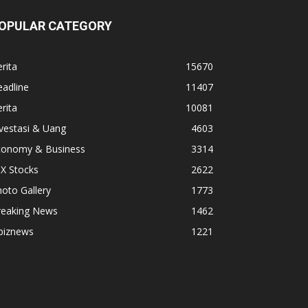
OPULAR CATEGORY
rita
15670
adline
11407
rita
10081
vestasi & Uang
4603
conomy & Business
3314
X Stocks
2622
oto Gallery
1773
reaking News
1462
biznews
1221