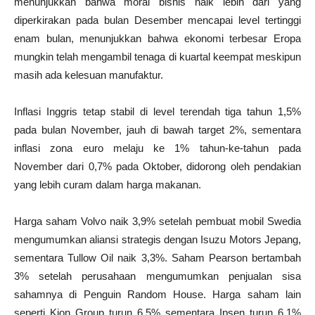
menunjukkan bahwa moral bisnis naik lebih dari yang
diperkirakan pada bulan Desember mencapai level tertinggi
enam bulan, menunjukkan bahwa ekonomi terbesar Eropa
mungkin telah mengambil tenaga di kuartal keempat meskipun
masih ada kelesuan manufaktur.
Inflasi Inggris tetap stabil di level terendah tiga tahun 1,5%
pada bulan November, jauh di bawah target 2%, sementara
inflasi zona euro melaju ke 1% tahun-ke-tahun pada
November dari 0,7% pada Oktober, didorong oleh pendakian
yang lebih curam dalam harga makanan.
Harga saham Volvo naik 3,9% setelah pembuat mobil Swedia
mengumumkan aliansi strategis dengan Isuzu Motors Jepang,
sementara Tullow Oil naik 3,3%. Saham Pearson bertambah
3% setelah perusahaan mengumumkan penjualan sisa
sahamnya di Penguin Random House. Harga saham lain
seperti Kion Group turun 6,5% sementara Ipsen turun 6,1%