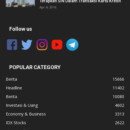
Terapkan SIN Dalam Transaksi Kartu Kredit
Apr 4, 2016
Follow us
POPULAR CATEGORY
Berita
15666
Headline
11402
Berita
10080
Investasi & Uang
4602
Economy & Business
3313
IDX Stocks
2622