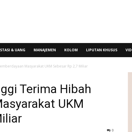
STASI & UANG
MANAJEMEN
KOLOM
LIPUTAN KHUSUS
VI
Pemberdayaan Masyarakat UKM Sebesar Rp 2,7 Miliar
ggi Terima Hibah
asyarakat UKM
iliar
0