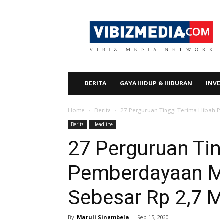
Vibizmedia.com
BERITA
GAYA HIDUP & HIBURAN
INVE
Home
Berita
27 Perguruan Tinggi Terima Hibah 
Berita
Headline
27 Perguruan Tin
Pemberdayaan M
Sebesar Rp 2,7 M
By
Maruli Sinambela
-
Sep 15, 2020