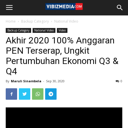
Home
Backup Category
National Video
Backup Category
National Video
Video
Akhir 2020 100% Anggaran
PEN Terserap, Ungkit
Pertumbuhan Ekonomi Q3 &
Q4
By
Maruli Sinambela
-
Sep 30, 2020
0