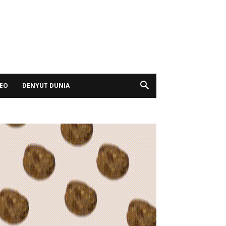
DEO
DENYUT DUNIA