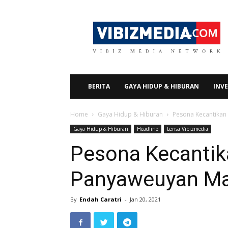
Vibizmedia.com
BERITA
GAYA HIDUP & HIBURAN
INVE
Home
Gaya Hidup & Hiburan
Pesona Kecantikan
Gaya Hidup & Hiburan
Headline
Lensa Vibizmedia
Pesona Kecantik
Panyaweuyan Ma
By
Endah Caratri
-
Jan 20, 2021