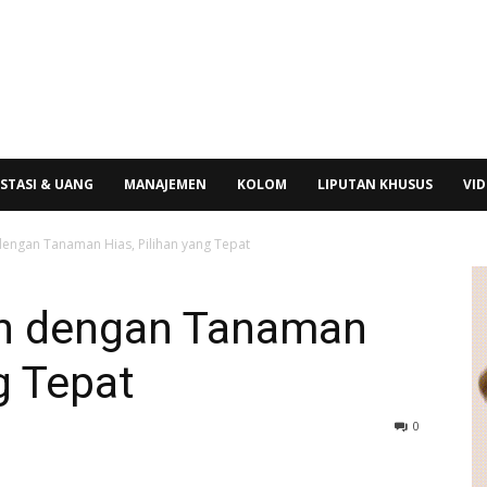
STASI & UANG
MANAJEMEN
KOLOM
LIPUTAN KHUSUS
VI
ngan Tanaman Hias, Pilihan yang Tepat
h dengan Tanaman
g Tepat
0