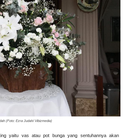
ah (Foto: Ezra Judah/ Vibizmedia)
nting yaitu vas atau pot bunga yang sentuhannya akan