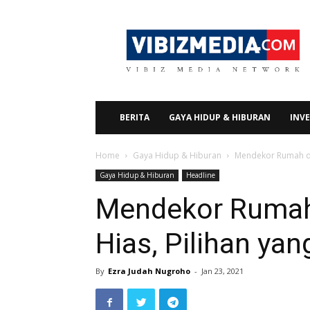
Vibizmedia.com
BERITA
GAYA HIDUP & HIBURAN
INVE
Home
Gaya Hidup & Hiburan
Mendekor Rumah de
Gaya Hidup & Hiburan
Headline
Mendekor Ruma
Hias, Pilihan yan
By
Ezra Judah Nugroho
-
Jan 23, 2021