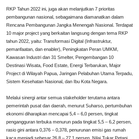
RKP Tahun 2022 ini, juga akan melanjutkan 7 prioritas
pembangunan nasional, sebagaimana diamanatkan dalam
Rencana Pembangunan Jangka Menengah Nasional. Terdapat
10 major project yang berkaitan langsung dengan tema RKP
tahun 2022, yaitu: Transformasi Digital (Infrastruktur,
pemanfaatan, dan enabler), Peningkatan Peran UMKM,
Kawasan Industri dan 31 Smelter, Pengembangan 10
Destinasi Wisata, Food Estate, Energi Terbarukan, Major
Project di Wilayah Papua, Jaringan Pelabuhan Utama Terpadu,
Sistem Kesehatan Nasional, dan Ibu Kota Negara.
Melalui sinergi antar semua stakeholder terutama antara
pemerintah pusat dan daerah, menurut Suharso, pertumbuhan
ekonomi diharapkan mencapai 5,4 – 6,0 persen, tingkat
pengangguran terbuka menurun pada tingkat 5,5 – 6,2 persen,
rasio gini antara 0,376 – 0,378, penurunan emisi gas rumah
kaca menjadi sebesar 26,8 – 27,1 persen, Nilai Tukar Petani