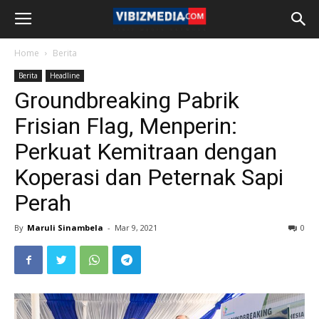
Home
Berita
Berita
Headline
Groundbreaking Pabrik
Frisian Flag, Menperin:
Perkuat Kemitraan dengan
Koperasi dan Peternak Sapi
Perah
By
Maruli Sinambela
-
Mar 9, 2021
0