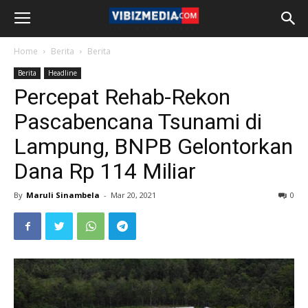
Home
Berita
Berita
Berita
Headline
Percepat Rehab-Rekon
Pascabencana Tsunami di
Lampung, BNPB Gelontorkan
Dana Rp 114 Miliar
By
Maruli Sinambela
-
Mar 20, 2021
0