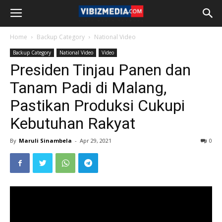
Home
Backup Category
National Video
Backup Category
National Video
Video
Presiden Tinjau Panen dan
Tanam Padi di Malang,
Pastikan Produksi Cukupi
Kebutuhan Rakyat
By
Maruli Sinambela
-
Apr 29, 2021
0