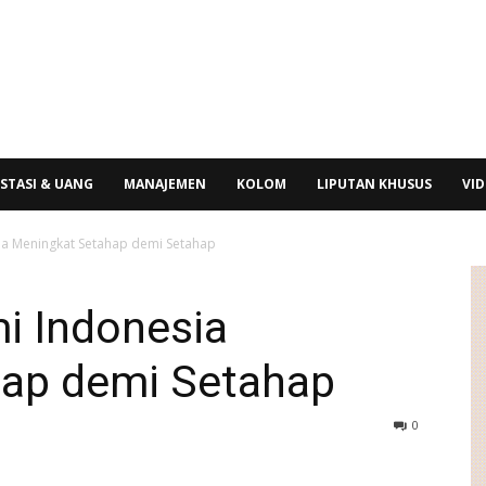
STASI & UANG
MANAJEMEN
KOLOM
LIPUTAN KHUSUS
VI
sia Meningkat Setahap demi Setahap
i Indonesia
ap demi Setahap
0