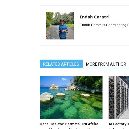
Endah Caratri
Endah Caratri is Coordinating P
RELATED ARTICLES
MORE FROM AUTHOR
Danau Malawi: Permata Biru Afrika
AI Factory 