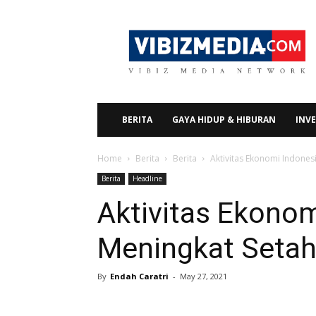
Vibizmedia.com
BERITA
GAYA HIDUP & HIBURAN
INVE
Home
Berita
Berita
Aktivitas Ekonomi Indone
Berita
Headline
Aktivitas Ekonom
Meningkat Setah
By
Endah Caratri
-
May 27, 2021