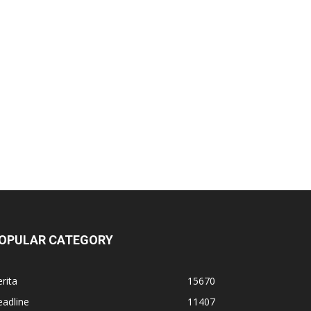
OPULAR CATEGORY
rita
15670
adline
11407