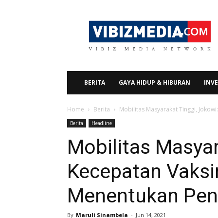
Vibizmedia.com
BERITA
GAYA HIDUP & HIBURAN
INVE
Home
Berita
Mobilitas Masyarakat Tinggi, Joko
Berita
Headline
Mobilitas Masyar
Kecepatan Vaksi
Menentukan Pen
By
Maruli Sinambela
-
Jun 14, 2021