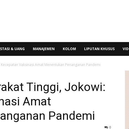
STASI & UANG
MANAJEMEN
KOLOM
LIPUTAN KHUSUS
VI
wi: Kecepatan Vaksinasi Amat Menentukan Penanganan Pandemi
akat Tinggi, Jokowi:
nasi Amat
anganan Pandemi
0