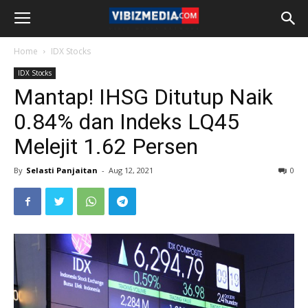
Home
IDX Stocks
IDX Stocks
Mantap! IHSG Ditutup Naik
0.84% dan Indeks LQ45
Melejit 1.62 Persen
By
Selasti Panjaitan
-
Aug 12, 2021
0