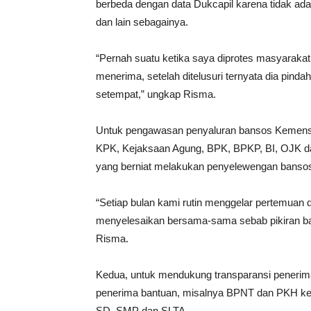
berbeda dengan data Dukcapil karena tidak ada 
dan lain sebagainya.
“Pernah suatu ketika saya diprotes masyaraka
menerima, setelah ditelusuri ternyata dia pin
setempat,” ungkap Risma.
Untuk pengawasan penyaluran bansos Kemensos
KPK, Kejaksaan Agung, BPK, BPKP, BI, OJK dan
yang berniat melakukan penyelewengan banso
“Setiap bulan kami rutin menggelar pertemuan d
menyelesaikan bersama-sama sebab pikiran bany
Risma.
Kedua, untuk mendukung transparansi penerima
penerima bantuan, misalnya BPNT dan PKH ken
SD, SMP dan SLTA.