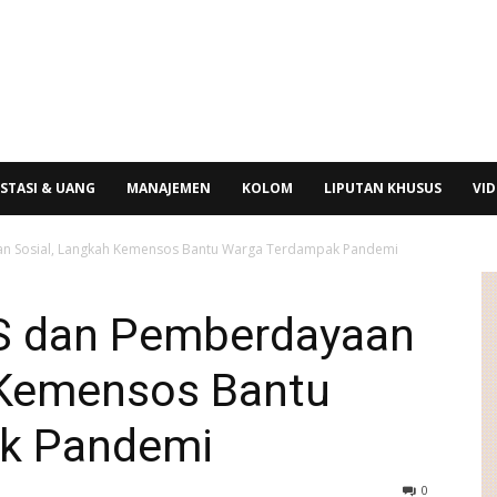
STASI & UANG
MANAJEMEN
KOLOM
LIPUTAN KHUSUS
VI
 Sosial, Langkah Kemensos Bantu Warga Terdampak Pandemi
 dan Pemberdayaan
 Kemensos Bantu
k Pandemi
0