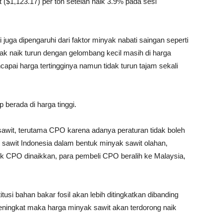
t ($1,123.17) per ton setelah naik 3.9% pada sesi
juga dipengaruhi dari faktor minyak nabati saingan seperti
rak naik turun dengan gelombang kecil masih di harga
apai harga tertingginya namun tidak turun tajam sekali
 berada di harga tinggi.
awit, terutama CPO karena adanya peraturan tidak boleh
sawit Indonesia dalam bentuk minyak sawit olahan,
tuk CPO dinaikkan, para pembeli CPO beralih ke Malaysia,
usi bahan bakar fosil akan lebih ditingkatkan dibanding
meningkat maka harga minyak sawit akan terdorong naik