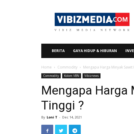
Vibizmedia.com
BERITA
GAYA HIDUP & HIBURAN
INVE
Home
Commodity
Mengapa Harga Minyak Sawit M
Commodity
Kolom VBN
Vibiznews
Mengapa Harga 
Tinggi ?
By
Loni T
-
Dec 14, 2021