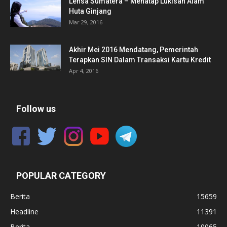
Lensa Sumatera – Menatap Lukisan Alam
Huta Ginjang
Mar 29, 2016
Akhir Mei 2016 Mendatang, Pemerintah
Terapkan SIN Dalam Transaksi Kartu Kredit
Apr 4, 2016
Follow us
POPULAR CATEGORY
Berita
15659
Headline
11391
Berita
10065