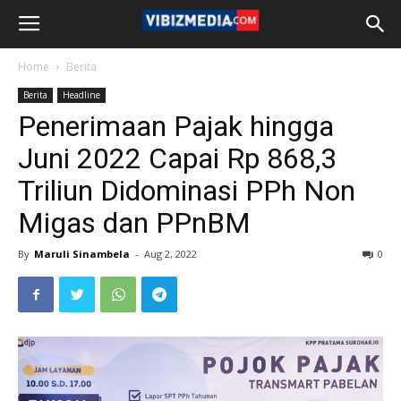
Home
Berita
Berita
Headline
Penerimaan Pajak hingga
Juni 2022 Capai Rp 868,3
Triliun Didominasi PPh Non
Migas dan PPnBM
By
Maruli Sinambela
-
Aug 2, 2022
0