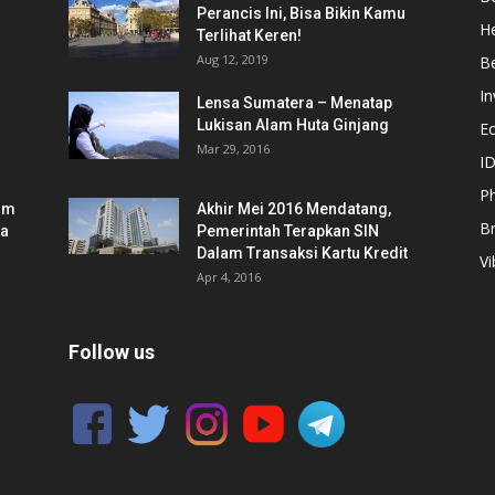
Perancis Ini, Bisa Bikin Kamu
He
Terlihat Keren!
Aug 12, 2019
Be
In
Lensa Sumatera – Menatap
Lukisan Alam Huta Ginjang
E
Mar 29, 2016
ID
Ph
am
Akhir Mei 2016 Mendatang,
B
ia
Pemerintah Terapkan SIN
Dalam Transaksi Kartu Kredit
Vi
Apr 4, 2016
Follow us