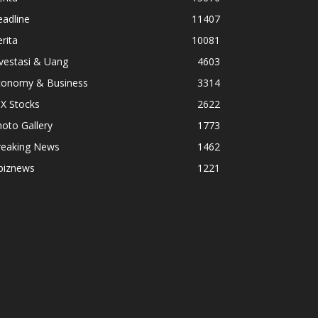
adline
11407
rita
10081
vestasi & Uang
4603
conomy & Business
3314
X Stocks
2622
oto Gallery
1773
reaking News
1462
biznews
1221