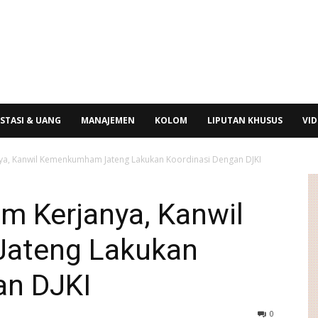
STASI & UANG
MANAJEMEN
KOLOM
LIPUTAN KHUSUS
VI
ya, Kanwil Kemenkumham Jateng Lakukan Koordinasi Dengan DJKI
m Kerjanya, Kanwil
ateng Lakukan
an DJKI
0