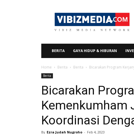
Vibizmedia.com
BERITA
GAYA HIDUP & HIBURAN
INVE
Home
Berita
Berita
Bicarakan Program Kerjan
Berita
Bicarakan Progra
Kemenkumham J
Koordinasi Deng
By
Ezra Judah Nugroho
-
Feb 4, 2023