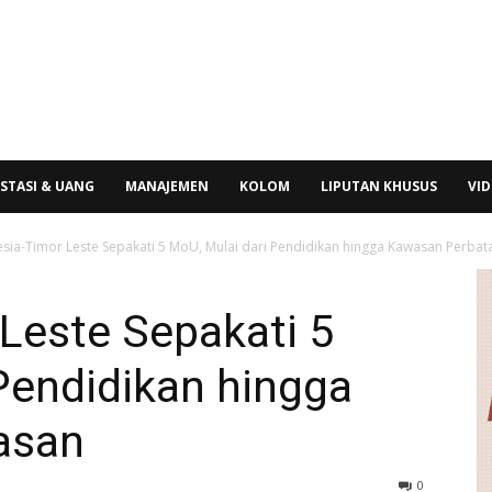
STASI & UANG
MANAJEMEN
KOLOM
LIPUTAN KHUSUS
VI
sia-Timor Leste Sepakati 5 MoU, Mulai dari Pendidikan hingga Kawasan Perbat
Leste Sepakati 5
Pendidikan hingga
asan
0