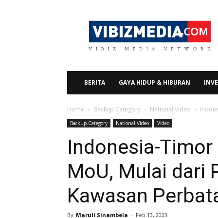
Vibizmedia.com
BERITA
GAYA HIDUP & HIBURAN
INVE
Home
Backup Category
National Video
Indone
Backup Category
National Video
Video
Indonesia-Timor 
MoU, Mulai dari 
Kawasan Perbat
By
Maruli Sinambela
-
Feb 13, 2023