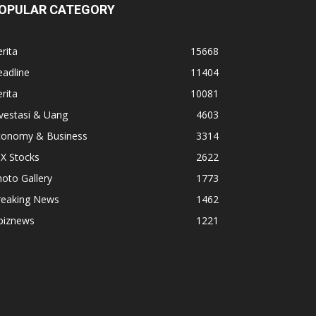
OPULAR CATEGORY
rita
15668
adline
11404
rita
10081
vestasi & Uang
4603
conomy & Business
3314
X Stocks
2622
oto Gallery
1773
reaking News
1462
biznews
1221