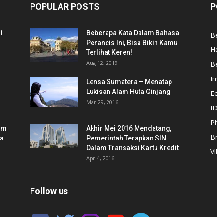
POPULAR POSTS
P
i
Beberapa Kata Dalam Bahasa
Be
Perancis Ini, Bisa Bikin Kamu
He
Terlihat Keren!
Aug 12, 2019
Be
In
Lensa Sumatera – Menatap
Lukisan Alam Huta Ginjang
E
Mar 29, 2016
ID
Ph
am
Akhir Mei 2016 Mendatang,
B
ia
Pemerintah Terapkan SIN
Dalam Transaksi Kartu Kredit
Vi
Apr 4, 2016
Follow us