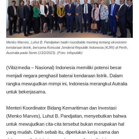
Menko Marves, Luhut B. Pandjaitan hadiri roundtable meeting tentang ekosistem
kendaraan listrik, bersama Konsulat Jenderal Republik Indonesia (KJRI) di Perth,
Australia pada Senin (13/2/2023). (Foto: Infopublik)
(Vibizmedia – Nasional) Indonesia memiliki potensi besar
menjadi negara penghasil baterai kendaraan listrik. Dalam
rangka mewujudkan mimpi ini, Indonesia merangkul Autralia
untuk bekerjasama.
Menteri Koordinator Bidang Kemaritiman dan Investasi
(Menko Marves), Luhut B. Pandjaitan, menyebutkan bahwa
untuk mewujudkan cita-cita tersebut bukan merupakan hal
yang mudah. Oleh sebab itu, diperlukan kerja sama dan