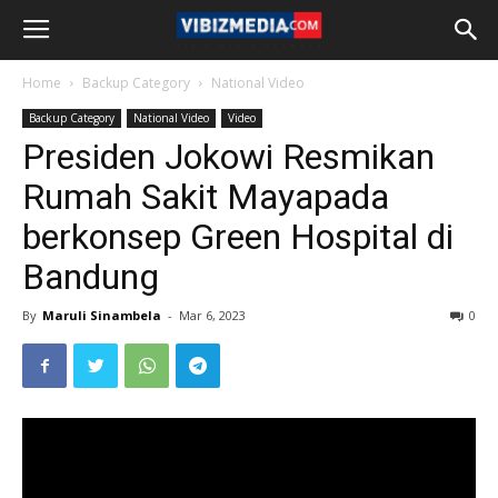
Home
Backup Category
National Video
Backup Category
National Video
Video
Presiden Jokowi Resmikan
Rumah Sakit Mayapada
berkonsep Green Hospital di
Bandung
By
Maruli Sinambela
-
Mar 6, 2023
0