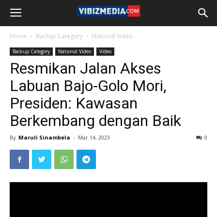
Home
Backup Category
National Video
Backup Category
National Video
Video
Resmikan Jalan Akses
Labuan Bajo-Golo Mori,
Presiden: Kawasan
Berkembang dengan Baik
By
Maruli Sinambela
-
Mar 14, 2023
0