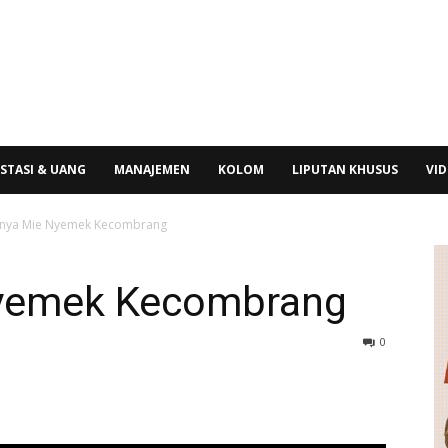
STASI & UANG
MANAJEMEN
KOLOM
LIPUTAN KHUSUS
VI
nya Mie Nyemek Kecombrang
yemek Kecombrang
0