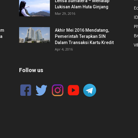
Lensa Sumatera – Menatap
Lukisan Alam Huta Ginjang
E
Mar 29, 2016
ID
Ph
am
Akhir Mei 2016 Mendatang,
B
ia
Pemerintah Terapkan SIN
Dalam Transaksi Kartu Kredit
Vi
Apr 4, 2016
Follow us