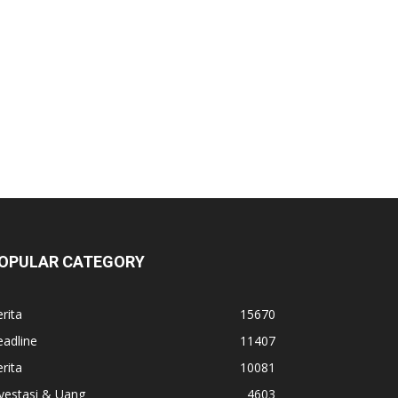
OPULAR CATEGORY
rita
15670
adline
11407
rita
10081
vestasi & Uang
4603