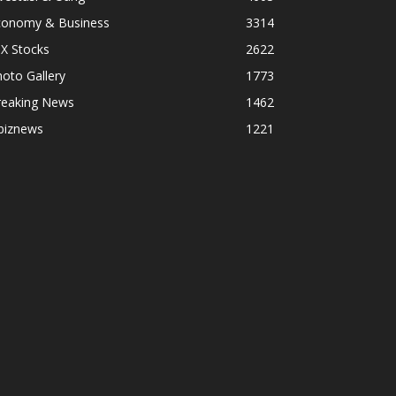
conomy & Business
3314
X Stocks
2622
oto Gallery
1773
reaking News
1462
biznews
1221