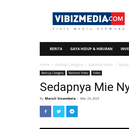
Vibizmedia.com
BERITA
GAYA HIDUP & HIBURAN
INVE
Home
Backup Category
National Video
Sedap
Backup Category
National Video
Video
Sedapnya Mie N
By
Maruli Sinambela
-
Mar 24, 2023