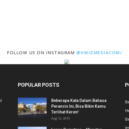
FOLLOW US ON INSTAGRAM
@VIBIZMEDIACOM/
POPULAR POSTS
P
i
Beberapa Kata Dalam Bahasa
Be
Perancis Ini, Bisa Bikin Kamu
He
Terlihat Keren!
Aug 12, 2019
Be
In