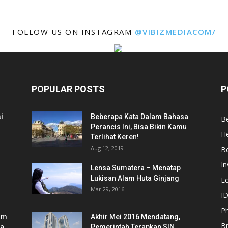
FOLLOW US ON INSTAGRAM
@VIBIZMEDIACOM/
POPULAR POSTS
P
i
Beberapa Kata Dalam Bahasa
Be
Perancis Ini, Bisa Bikin Kamu
He
Terlihat Keren!
Aug 12, 2019
Be
In
Lensa Sumatera – Menatap
Lukisan Alam Huta Ginjang
E
Mar 29, 2016
ID
Ph
am
Akhir Mei 2016 Mendatang,
B
ia
Pemerintah Terapkan SIN