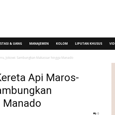
STASI & UANG
MANAJEMEN
KOLOM
LIPUTAN KHUSUS
VI
arru, Jokowi: Sambungkan Makassar hingga Manado
ereta Api Maros-
Sambungkan
a Manado
0