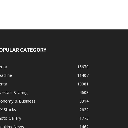
OPULAR CATEGORY
rita
15670
adline
11407
rita
10081
vestasi & Uang
4603
conomy & Business
3314
X Stocks
2622
oto Gallery
1773
reaking News
1462