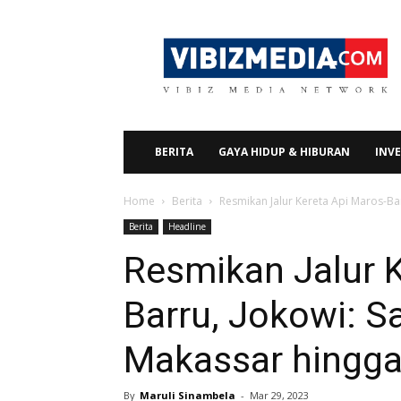
Vibizmedia.com
BERITA
GAYA HIDUP & HIBURAN
INVE
Home
Berita
Resmikan Jalur Kereta Api Maros-B
Berita
Headline
Resmikan Jalur K
Barru, Jokowi: 
Makassar hingg
By
Maruli Sinambela
-
Mar 29, 2023