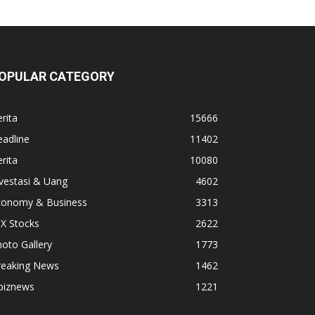
OPULAR CATEGORY
rita
15666
adline
11402
rita
10080
vestasi & Uang
4602
conomy & Business
3313
X Stocks
2622
oto Gallery
1773
reaking News
1462
biznews
1221