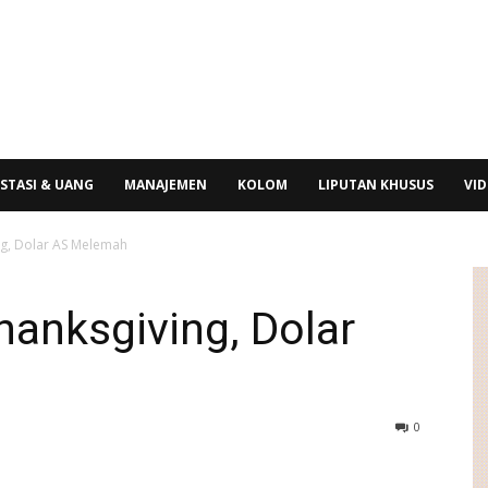
STASI & UANG
MANAJEMEN
KOLOM
LIPUTAN KHUSUS
VI
ng, Dolar AS Melemah
hanksgiving, Dolar
0