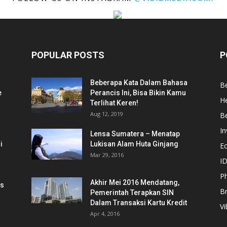
POPULAR POSTS
P
Beberapa Kata Dalam Bahasa
Be
e
Perancis Ini, Bisa Bikin Kamu
He
Terlihat Keren!
Aug 12, 2019
Be
In
Lensa Sumatera – Menatap
i
Lukisan Alam Huta Ginjang
E
Mar 29, 2016
ID
Ph
Akhir Mei 2016 Mendatang,
is
B
Pemerintah Terapkan SIN
Dalam Transaksi Kartu Kredit
Vi
Apr 4, 2016