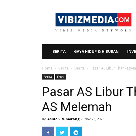
Vibizmedia.com
BERITA
GAYA HIDUP & HIBURAN
INVE
Home
Berita
Berita
Pasar AS Libur Thanksgivi
Berita
Forex
Pasar AS Libur T
AS Melemah
By
Asido Situmorang
-
Nov 23, 2023