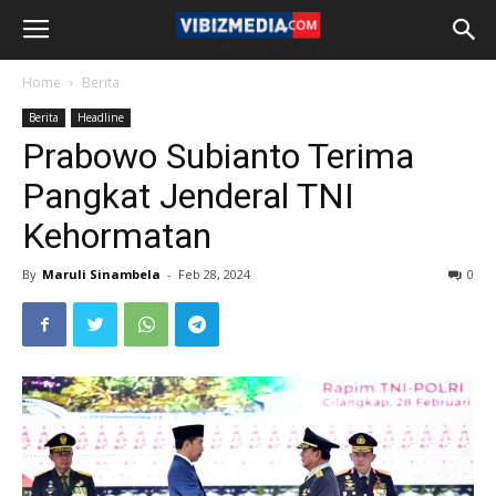
Home
Berita
Berita
Headline
Prabowo Subianto Terima
Pangkat Jenderal TNI
Kehormatan
By
Maruli Sinambela
-
Feb 28, 2024
0