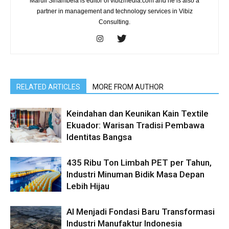
Maruli Sinambela is editor of vibizmedia.com and he is also a
partner in management and technology services in Vibiz
Consulting.
RELATED ARTICLES
MORE FROM AUTHOR
Keindahan dan Keunikan Kain Textile
Ekuador: Warisan Tradisi Pembawa
Identitas Bangsa
435 Ribu Ton Limbah PET per Tahun,
Industri Minuman Bidik Masa Depan
Lebih Hijau
AI Menjadi Fondasi Baru Transformasi
Industri Manufaktur Indonesia